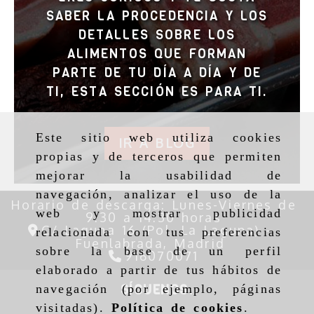
SABER LA PROCEDENCIA Y LOS
DETALLES SOBRE LOS
ALIMENTOS QUE FORMAN
PARTE DE TU DÍA A DÍA Y DE
TI, ESTA SECCIÓN ES PARA TI.
Este sitio web utiliza cookies
IR A BLOG
propias y de terceros que permiten
mejorar la usabilidad de
navegación, analizar el uso de la
Horario de descarga: Lunes-Viernes de
web y mostrar publicidad
9:30 a 14:30 horas
C/ Laguna 16 (Pol. La Laguna) -
relacionada con tus preferencias
Fuenlabrada,
Madrid
sobre la base de un perfil
916070071
elaborado a partir de tus hábitos de
SÍGUENOS:
navegación (por ejemplo, páginas
visitadas).
Política de cookies
.