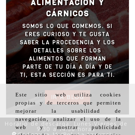
ALIMENTACIÓN Y
CÁRNICOS
SOMOS LO QUE COMEMOS. SI
ERES CURIOSO Y TE GUSTA
SABER LA PROCEDENCIA Y LOS
DETALLES SOBRE LOS
ALIMENTOS QUE FORMAN
PARTE DE TU DÍA A DÍA Y DE
TI, ESTA SECCIÓN ES PARA TI.
Este sitio web utiliza cookies
IR A BLOG
propias y de terceros que permiten
mejorar la usabilidad de
navegación, analizar el uso de la
Horario de descarga: Lunes-Viernes de
web y mostrar publicidad
9:30 a 14:30 horas
C/ Laguna 16 (Pol. La Laguna) -