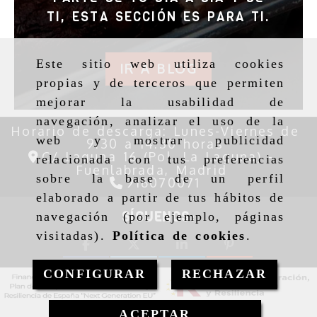
TI, ESTA SECCIÓN ES PARA TI.
Este sitio web utiliza cookies
IR A BLOG
propias y de terceros que permiten
mejorar la usabilidad de
navegación, analizar el uso de la
Horario de descarga: Lunes-Viernes de
web y mostrar publicidad
9:30 a 14:30 horas
C/ Laguna 16 (Pol. La Laguna) -
relacionada con tus preferencias
Fuenlabrada,
Madrid
sobre la base de un perfil
916070071
elaborado a partir de tus hábitos de
SÍGUENOS:
navegación (por ejemplo, páginas
visitadas).
Política de cookies
.
CONFIGURAR
RECHAZAR
ACEPTAR