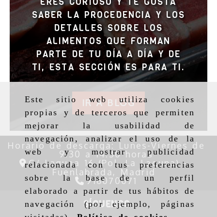
ERES CURIOSO Y TE GUSTA
SABER LA PROCEDENCIA Y LOS
DETALLES SOBRE LOS
ALIMENTOS QUE FORMAN
PARTE DE TU DÍA A DÍA Y DE
TI, ESTA SECCIÓN ES PARA TI.
Este sitio web utiliza cookies
IR A BLOG
propias y de terceros que permiten
mejorar la usabilidad de
navegación, analizar el uso de la
Horario de descarga: Lunes-Viernes de
web y mostrar publicidad
9:30 a 14:30 horas
C/ Laguna 16 (Pol. La Laguna) -
relacionada con tus preferencias
Fuenlabrada,
Madrid
sobre la base de un perfil
916070071
elaborado a partir de tus hábitos de
SÍGUENOS:
navegación (por ejemplo, páginas