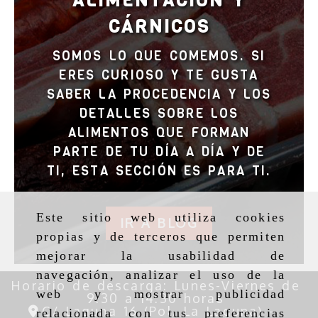
ALIMENTACIÓN Y
CÁRNICOS
SOMOS LO QUE COMEMOS. SI
ERES CURIOSO Y TE GUSTA
SABER LA PROCEDENCIA Y LOS
DETALLES SOBRE LOS
ALIMENTOS QUE FORMAN
PARTE DE TU DÍA A DÍA Y DE
TI, ESTA SECCIÓN ES PARA TI.
Este sitio web utiliza cookies
IR A BLOG
propias y de terceros que permiten
mejorar la usabilidad de
navegación, analizar el uso de la
Horario de descarga: Lunes-Viernes de
web y mostrar publicidad
9:30 a 14:30 horas
C/ Laguna 16 (Pol. La Laguna) -
relacionada con tus preferencias