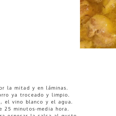
or la mitad y en láminas.
rro ya troceado y limpio.
, el vino blanco y el agua.
re 25 minutos-media hora.
ra espesar la salsa al gusto.