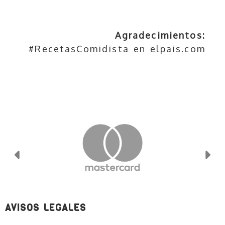
Agradecimientos:
#RecetasComidista en elpais.com
Anterior
Si
AVISOS LEGALES