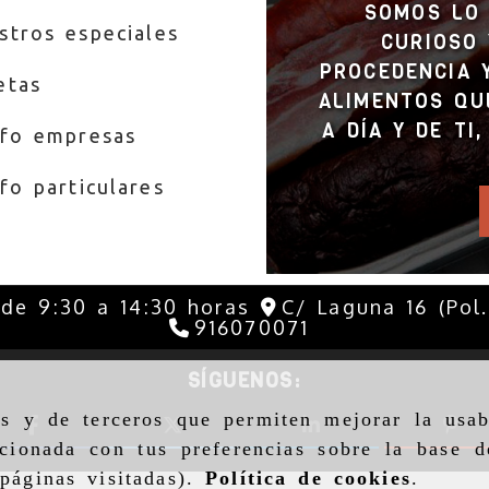
SOMOS LO 
stros especiales
CURIOSO 
PROCEDENCIA 
etas
ALIMENTOS QU
A DÍA Y DE TI
nfo empresas
fo particulares
 de 9:30 a 14:30 horas
C/ Laguna 16 (Pol
916070071
SÍGUENOS:
as y de terceros que permiten mejorar la usab
cionada con tus preferencias sobre la base d
páginas visitadas).
Política de cookies
.