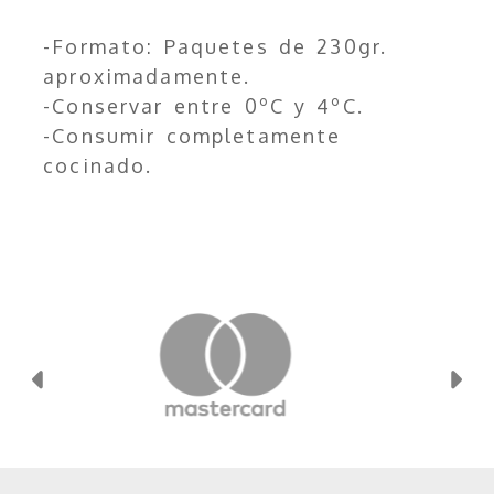
-Formato: Paquetes de 230gr.
aproximadamente.
-Conservar entre 0ºC y 4ºC.
-Consumir completamente
cocinado.
Anterior
Si