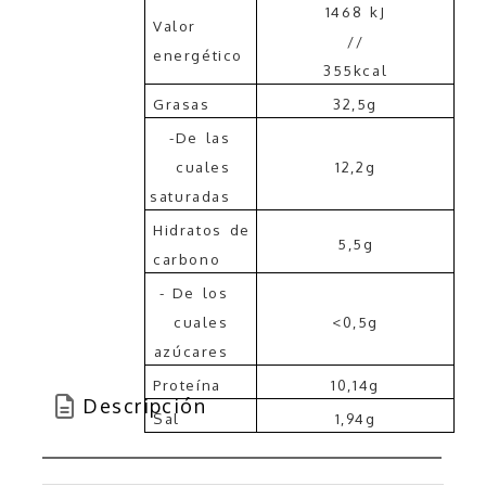
1468 kJ
Valor
//
energético
355kcal
Grasas
32,5g
-De las
cuales
12,2g
saturadas
Hidratos de
5,5g
carbono
- De los
cuales
<0,5g
azúcares
Proteína
10,14g
Descripción
Sal
1,94g