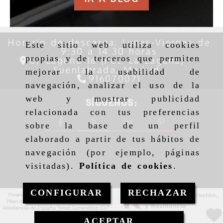
Horario de descarga: Lunes-Viernes de
9:30 a 14:30 horas
Este sitio web utiliza cookies
C/ Laguna 16 (Pol. La Laguna) -
propias y de terceros que permiten
Fuenlabrada,
Madrid
mejorar la usabilidad de
916070071
navegación, analizar el uso de la
SÍGUENOS:
web y mostrar publicidad
relacionada con tus preferencias
sobre la base de un perfil
elaborado a partir de tus hábitos de
navegación (por ejemplo, páginas
visitadas).
Política de cookies
.
CONFIGURAR
RECHAZAR
ACEPTAR