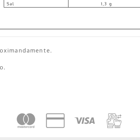
Sal
1,3 g
roximandamente.
o.