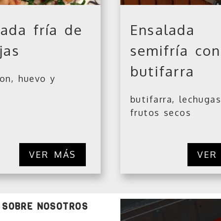
ada fría de
Ensalada
jas
semifría con
butifarra
on, huevo y
butifarra, lechugas
frutos secos
VER MÁS
VER
 SOBRE NOSOTROS