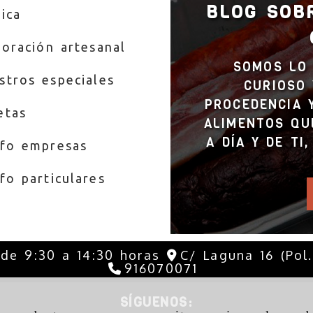
BLOG SOB
ica
boración artesanal
SOMOS LO 
stros especiales
CURIOSO 
PROCEDENCIA 
etas
ALIMENTOS QU
A DÍA Y DE TI
nfo empresas
fo particulares
 de 9:30 a 14:30 horas
C/ Laguna 16 (Pol
916070071
SÍGUENOS: