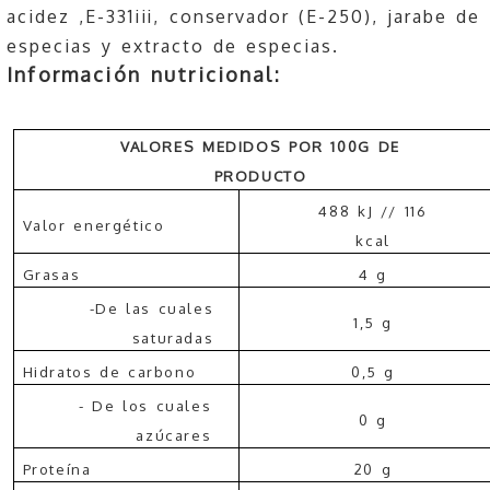
acidez ,
E-331iii, conservador (E-250), jarabe de
especias y extracto de especias.
Información nutricional:
VALORES MEDIDOS POR 100G DE
PRODUCTO
488 kJ // 116
Valor energético
kcal
Grasas
4 g
-De las cuales
1,5 g
saturadas
Hidratos de carbono
0,5 g
- De los cuales
0 g
azúcares
Proteína
20 g