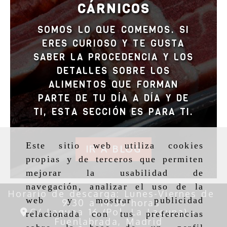
CÁRNICOS
SOMOS LO QUE COMEMOS. SI
ERES CURIOSO Y TE GUSTA
SABER LA PROCEDENCIA Y LOS
DETALLES SOBRE LOS
ALIMENTOS QUE FORMAN
PARTE DE TU DÍA A DÍA Y DE
TI, ESTA SECCIÓN ES PARA TI.
IR A BLOG
Este sitio web utiliza cookies
propias y de terceros que permiten
mejorar la usabilidad de
navegación, analizar el uso de la
Horario de descarga: Lunes-Viernes de
9:30 a 14:30 horas
web y mostrar publicidad
C/ Laguna 16 (Pol. La Laguna) -
relacionada con tus preferencias
Fuenlabrada,
Madrid
916070071