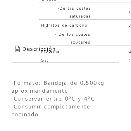
-De las cuales
saturadas
Hidratos de carbono
0
- De los cuales
azúcares
Descripción
Proteína
Sal
-Formato: Bandeja de 0.500kg
aproximandamente.
-Conservar entre 0ºC y 4ºC
-Consumir completamente
cocinado.