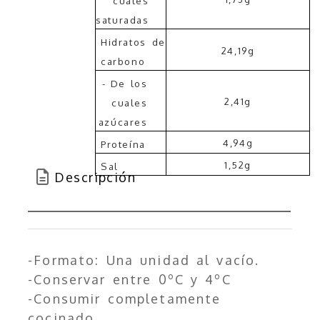
cuales
saturadas
Hidratos de
24,19g
carbono
- De los
2,41g
cuales
azúcares
4,94g
Proteína
1,52g
Sal
Descripción
-Formato: Una unidad al vacío.
-Conservar entre 0ºC y 4ºC
-Consumir completamente
cocinado.