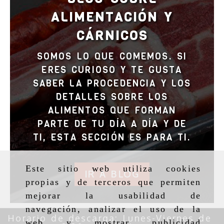
ALIMENTACIÓN Y
CÁRNICOS
SOMOS LO QUE COMEMOS. SI
ERES CURIOSO Y TE GUSTA
SABER LA PROCEDENCIA Y LOS
DETALLES SOBRE LOS
ALIMENTOS QUE FORMAN
PARTE DE TU DÍA A DÍA Y DE
TI, ESTA SECCIÓN ES PARA TI.
IR A BLOG
Este sitio web utiliza cookies
propias y de terceros que permiten
mejorar la usabilidad de
navegación, analizar el uso de la
Horario de descarga: Lunes-Viernes de
9:30 a 14:30 horas
web y mostrar publicidad